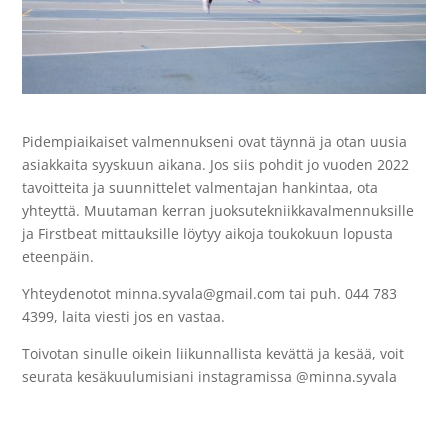
Pidempiaikaiset valmennukseni ovat täynnä ja otan uusia
asiakkaita syyskuun aikana. Jos siis pohdit jo vuoden 2022
tavoitteita ja suunnittelet valmentajan hankintaa, ota
yhteyttä. Muutaman kerran juoksutekniikkavalmennuksille
ja Firstbeat mittauksille löytyy aikoja toukokuun lopusta
eteenpäin.
Yhteydenotot minna.syvala@gmail.com tai puh. 044 783
4399, laita viesti jos en vastaa.
Toivotan sinulle oikein liikunnallista kevättä ja kesää, voit
seurata kesäkuulumisiani instagramissa @minna.syvala