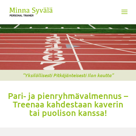
”Yksilöllisesti Pitkäjänteisesti Ilon kautta”
Pari- ja pienryhmävalmennus –
Treenaa kahdestaan kaverin
tai puolison kanssa!