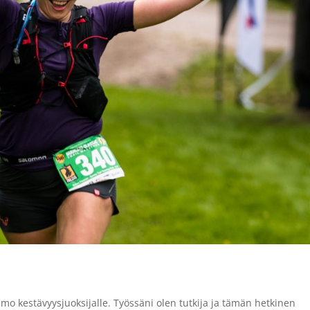
mo kestävyysjuoksijalle. Työssäni olen tutkija ja tämän hetkinen