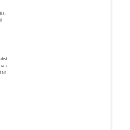
llä.
ti
aksi.
ihan
tään
i