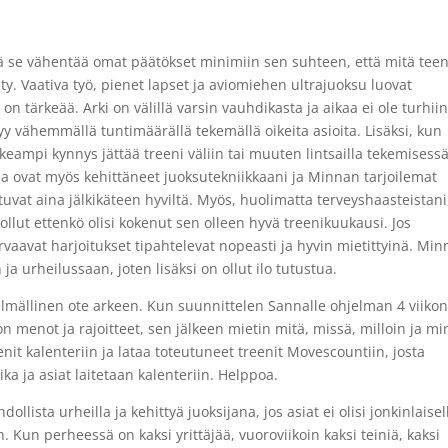
 se vähentää omat päätökset minimiin sen suhteen, että mitä teen
ty. Vaativa työ, pienet lapset ja aviomiehen ultrajuoksu luovat
 tärkeää. Arki on välillä varsin vauhdikasta ja aikaa ei ole turhiin
yy vähemmällä tuntimäärällä tekemällä oikeita asioita. Lisäksi, kun
eampi kynnys jättää treeni väliin tai muuten lintsailla tekemisessä
sa ovat myös kehittäneet juoksutekniikkaani ja Minnan tarjoilemat
uvat aina jälkikäteen hyviltä. Myös, huolimatta terveyshaasteistani
llut ettenkö olisi kokenut sen olleen hyvä treenikuukausi. Jos
rvaavat harjoitukset tipahtelevat nopeasti ja hyvin mietittyinä. Min
 urheilussaan, joten lisäksi on ollut ilo tutustua.
lmällinen ote arkeen. Kun suunnittelen Sannalle ohjelman 4 viikon
n menot ja rajoitteet, sen jälkeen mietin mitä, missä, milloin ja mi
t kalenteriin ja lataa toteutuneet treenit Movescountiin, josta
a ja asiat laitetaan kalenteriin. Helppoa.
lista urheilla ja kehittyä juoksijana, jos asiat ei olisi jonkinlaisel
n. Kun perheessä on kaksi yrittäjää, vuoroviikoin kaksi teiniä, kaksi