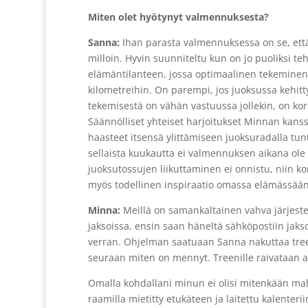
Miten olet hyötynyt valmennuksesta?
Sanna:
Ihan parasta valmennuksessa on se, että
milloin. Hyvin suunniteltu kun on jo puoliksi teh
elämäntilanteen, jossa optimaalinen tekeminen on
kilometreihin. On parempi, jos juoksussa kehitt
tekemisestä on vähän vastuussa jollekin, on kork
Säännölliset yhteiset harjoitukset Minnan kans
haasteet itsensä ylittämiseen juoksuradalla tunt
sellaista kuukautta ei valmennuksen aikana ole o
juoksutossujen liikuttaminen ei onnistu, niin ko
myös todellinen inspiraatio omassa elämässään ja
Minna:
Meillä on samankaltainen vahva järjeste
jaksoissa, ensin saan häneltä sähköpostiin jakso
verran. Ohjelman saatuaan Sanna nakuttaa treeni
seuraan miten on mennyt. Treenille raivataan aik
Omalla kohdallani minun ei olisi mitenkään mahdol
raamilla mietitty etukäteen ja laitettu kalenterii