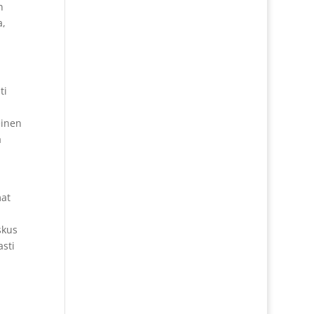
n
a,
ti
einen
a
mat
skus
sti