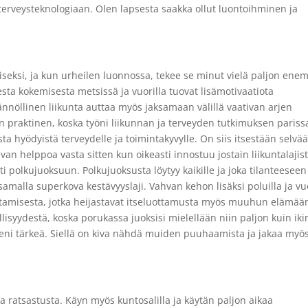
 terveysteknologiaan. Olen lapsesta saakka ollut luontoihminen ja
seksi, ja kun urheilen luonnossa, tekee se minut vielä paljon en
sta kokemisesta metsissä ja vuorilla tuovat lisämotivaatiota
nnöllinen liikunta auttaa myös jaksamaan välillä vaativan arjen
in praktinen, koska työni liikunnan ja terveyden tutkimuksen pariss
sta hyödyistä terveydelle ja toimintakyvylle. On siis itsestään selvää
van helppoa vasta sitten kun oikeasti innostuu jostain liikuntalajist
 polkujuoksuun. Polkujuoksusta löytyy kaikille ja joka tilanteeseen
amalla superkova kestävyyslaji. Vahvan kehon lisäksi poluilla ja vuo
tamisesta, jotka heijastavat itseluottamusta myös muuhun elämää
lisyydestä, koska porukassa juoksisi mielellään niin paljon kuin iki
leni tärkeä. Siellä on kiva nähdä muiden puuhaamista ja jakaa myö
a ratsastusta. Käyn myös kuntosalilla ja käytän paljon aikaa