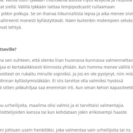
at siellä. Välillä tykkään laittaa lempipodcastit rullaamaan
pitkin polkuja. Se on ihanaa liikunnallista lepoa ja aika menee siivi
litreenit monesti kyllästyttävät. Näen kuitenkin molempien selväs
evat tehtyä.
seville?
a sen suhteen, että olenko liian huonossa kunnossa valmennettav
tajaa ei kertakaikkisesti kiinnosta yhtään, kun homma menee välillä 
oitteet on rukattu minulle sopiviksi, ja jos en ole pystynyt, niin mi
innan kyllästymistäkään. Ei siis tarvitse olla valmiiksi hyvässä
ä sitten pikkuhiljaa saa enemmän irti, kun oman kehon kapasiteett
u-urheilijoita, maailma olisi valmis ja ei tarvittaisi valmentajia.
loittelijoiden kanssa tai kun kohdataan jokin erikoisempi haaste
i johtuen usein henkilöksi, joka valmentaa vain urheilijoita tai ns.