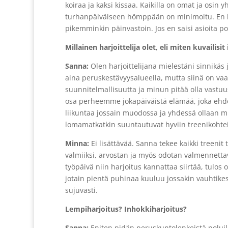
koiraa ja kaksi kissaa. Kaikilla on omat ja osin y
turhanpäiväiseen hömppään on minimoitu. En koe
pikemminkin päinvastoin. Jos en saisi asioita pois 
Millainen harjoittelija olet, eli miten kuvailisit 
Sanna:
Olen harjoittelijana mielestäni sinnikäs
aina peruskestävyysalueella, mutta siinä on vaa
suunnitelmallisuutta ja minun pitää olla vastuus
osa perheemme jokapäiväistä elämää, joka ehdott
liikuntaa jossain muodossa ja yhdessä ollaan mi
lomamatkatkin suuntautuvat hyviin treenikohtei
Minna:
Ei lisättävää. Sanna tekee kaikki treenit t
valmiiksi, arvostan ja myös odotan valmennettav
työpäivä niin harjoitus kannattaa siirtää, tulos 
jotain pientä puhinaa kuuluu jossakin vauhtike
sujuvasti.
Lempiharjoitus? Inhokkiharjoitus?
Sanna:
Eniten pidän peruskuntolenkeistä poluilla