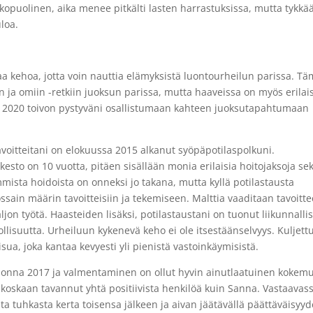
opuolinen, aika menee pitkälti lasten harrastuksissa, mutta tykkä
uloa.
vaa kehoa, jotta voin nauttia elämyksistä luontourheilun parissa. T
iin ja omiin -retkiin juoksun parissa, mutta haaveissa on myös erilai
ä 2020 toivon pystyväni osallistumaan kahteen juoksutapahtumaan
 tavoitteitani on elokuussa 2015 alkanut syöpäpotilaspolkuni.
esto on 10 vuotta, pitäen sisällään monia erilaisia hoitojaksoja se
mmista hoidoista on onneksi jo takana, mutta kyllä potilastausta
ssain määrin tavoitteisiin ja tekemiseen. Malttia vaaditaan tavoitt
ljon työtä. Haasteiden lisäksi, potilastaustani on tuonut liikunnalli
ollisuutta. Urheiluun kykenevä keho ei ole itsestäänselvyys. Kuljett
a, joka kantaa kevyesti yli pienistä vastoinkäymisistä.
nna 2017 ja valmentaminen on ollut hyvin ainutlaatuinen kokemu
koskaan tavannut yhtä positiivista henkilöä kuin Sanna. Vastaavas
ta tuhkasta kerta toisensa jälkeen ja aivan jäätävällä päättäväisyyde