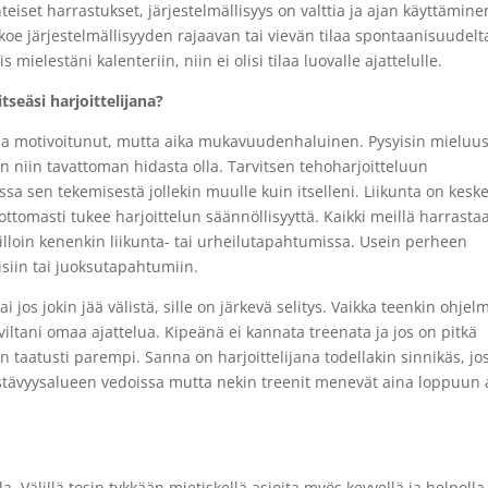
hteiset harrastukset, järjestelmällisyys on valttia ja ajan käyttämine
 järjestelmällisyyden rajaavan tai vievän tilaa spontaanisuudelt
mielestäni kalenteriin, niin ei olisi tilaa luovalle ajattelulle.
itseäsi harjoittelijana?
 ja motivoitunut, mutta aika mukavuudenhaluinen. Pysyisin mieluus
n niin tavattoman hidasta olla. Tarvitsen tehoharjoitteluun
sa sen tekemisestä jollekin muulle kuin itselleni. Liikunta on kesk
omasti tukee harjoittelun säännöllisyyttä. Kaikki meillä harrasta
lloin kenenkin liikunta- tai urheilutapahtumissa. Usein perheen
siin tai juoksutapahtumiin.
ai jos jokin jää välistä, sille on järkevä selitys. Vaikka teenkin ohjel
iltani omaa ajattelua. Kipeänä ei kannata treenata ja jos on pitkä
on taatusti parempi. Sanna on harjoittelijana todellakin sinnikäs, jo
stävyysalueen vedoissa mutta nekin treenit menevät aina loppuun a
. Välillä tosin tykkään mietiskellä asioita myös kevyellä ja helpolla