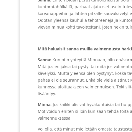
kuntoratahölkällä, parhaat ajatukset usein tulev
korvanappeihin ja lähteä pitkälle sauvakävelylle 
Odotan yleensä kauhulla tehotreenejä ja kuntosa
vievän minua kohti tavoitteitani, joten nekin tul
Mitä haluaisit sanoa muille valmennusta harkit
Sanna:
Kun otin yhteyttä Minnaan, olin epävarm
Mitä jos en jaksa tai pysty, tai mitä jos valmen
kävelyksi. Mutta yleensä olen pystynyt, koska tav
pahaa ei ole seurannut. Enkä ole vielä aistinut M
kunnossa aloittaakseen valmennuksen. Toki siit
lisääntyy.
Minna:
Jos kaikki olisivat hyväkuntoisia tai huipp
Motivoidun eniten silloin kun saan tehdä töitä a
valmennuksessa.
Voi olla, että minut mielletään omasta taustastan