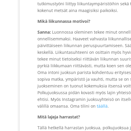
tutkimustyöni liittyy liikuntaympäristöihin sekä
kokenut metsät aina maagisiksi paikoiksi.
Mikä liikunnassa motivoi?
Sanna:
Luonnossa oleminen tekee minut onnelli
onnellisemmaksi. Haaveet vahvasta liikunnallise
päivittäiseen liikunnan peruspuurtamiseen. Sää
keskellä. Liikuntasuhteeni on osittain myös hyv
tekee minut tietoiseksi riittävän liikunnan suuri
pyrkiä liikkumaan riittävästi, mutta koen sen ole
Oma intoni juoksun parista kohdentuu erityisesti
sopiva matka, ympäristö ja vauhti, mutta se on s
juokseminen on tuonut kokemuksia itsensä voit
Polkujuoksussa pidän kovasti myös lajin yhteisöl
ehtisi. Myös Instagramin juoksuyhteisö on itsel
välillä omaansa. Oma tilini on
täällä
.
Mitä lajeja harrastat?
Tällä hetkellä harrastan juoksua, polkujuoksua j