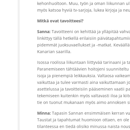
kehonhuoltoon. Muu, työn ja oman liikunnan ulk
myös katsoa hyviä tv-sarjoja, lukea kirjoja ja ne
Mitkä ovat tavoitteesi?
Sanna:
Tavoitteeni on kehittää ja ylläpitää vah
linkittyy tällä hetkellä erilaisiin päivätapahtum
pidemmät juoksuvaellukset ja -matkat. Kevääll
Kanarian saarilla.
Isossa roolissa liikuntaan liittyvää tarinaani ja
Paranemiseen tähtäävien hoitojeni suunniteltu k
isoja ja pienempiä leikkauksia. Valtaosa vaikea
vaikuttaa ja tulee varmasti aina vaikuttamaan jo
asettelussa ja tavoitteisiin pääseminen vaatii pa
tekemiseen kuitenkin myös valtavasti iloa ja kiit
tie on tuonut mukanaan myös aimo annoksen sisu
Minna:
Tapasin Sannan ensimmäisen kerran vuo
Taustat ja tapahtumat huomioon ottaen, en ole 
tilanteessa en tiedä olisiko minussa naista nous