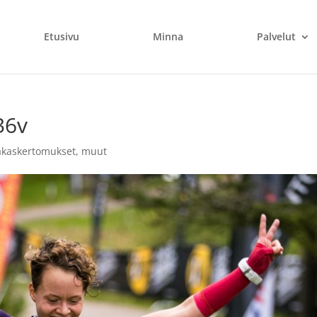
Etusivu
Minna
Palvelut
36v
akaskertomukset
,
muut